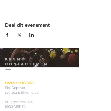
Deel dit evenement
KVSMO
contacteren
Secretaris KVSMO:
Siel Depover
secretaris@kvsmo.be
Bruggestraat 274
8930 MENEN