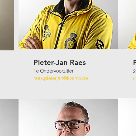
Pieter-Jan Raes
1
e Ondervoorzitter
2
raes.pieterjan@kvsmo.be
s