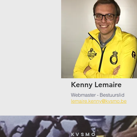
Kenny Lemaire
Webmaster - Bestuurslid
lemaire.kenny@kvsmo.be
KVSMO