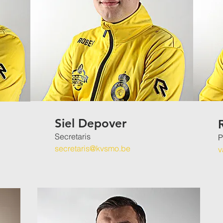
Siel Depover
Secretaris
P
secretaris@kvsmo.be
v