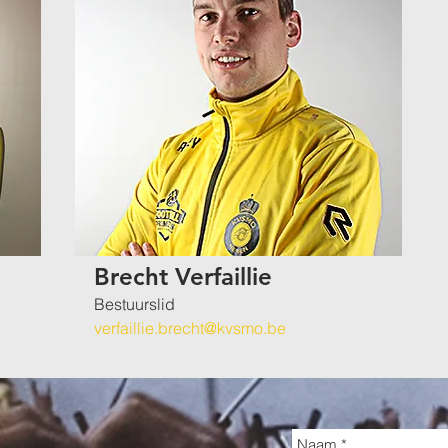
Brecht Verfaillie
Bestuurslid
verfaillie.brecht@kvsmo.be