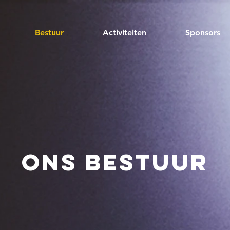
Bestuur
Activiteiten
Sponsors
ONs bestuur