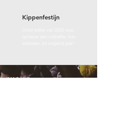
Kippenfestijn
Onze editie van 2025 was
opnieuw een voltreffer. Aan
iedereen, tot volgend jaar!
KVSMO
contacteren
Secretaris KVSMO:
Siel Depover
secretaris@kvsmo.be
Bruggestraat 274