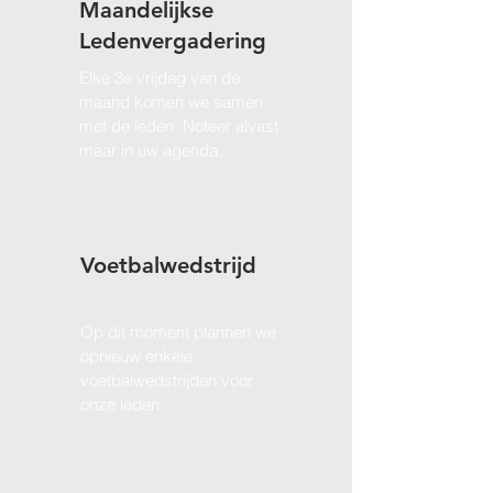
Maandelijkse
Ledenvergadering
Elke 3e vrijdag van de
maand komen we samen
met de leden. Noteer alvast
maar in uw agenda.
Voetbalwedstrijd
Op dit moment plannen we
opnieuw enkele
voetbalwedstrijden voor
onze leden.