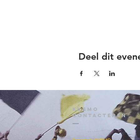
Deel dit eve
KVSMO
contacteren