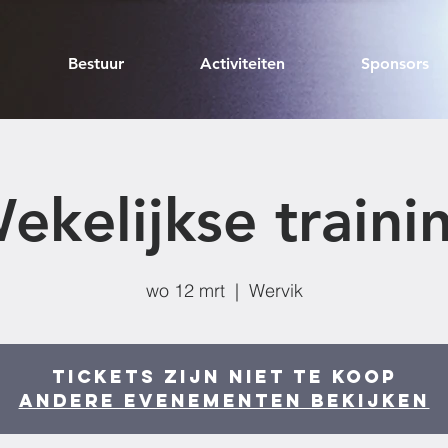
Bestuur
Activiteiten
Sponsors
ekelijkse traini
wo 12 mrt
  |  
Wervik
Tickets zijn niet te koop
Andere evenementen bekijken