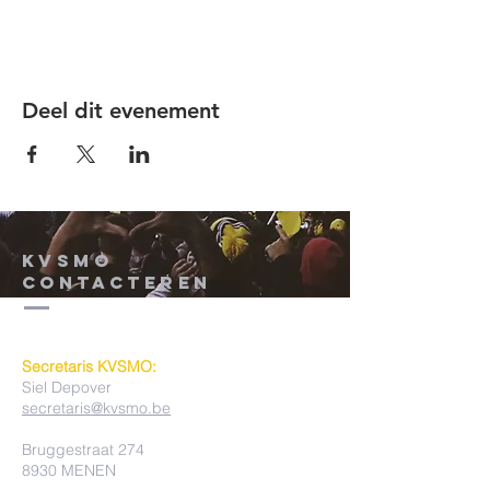
Deel dit evenement
KVSMO
contacteren
Secretaris KVSMO:
Siel Depover
secretaris@kvsmo.be
Bruggestraat 274
8930 MENEN