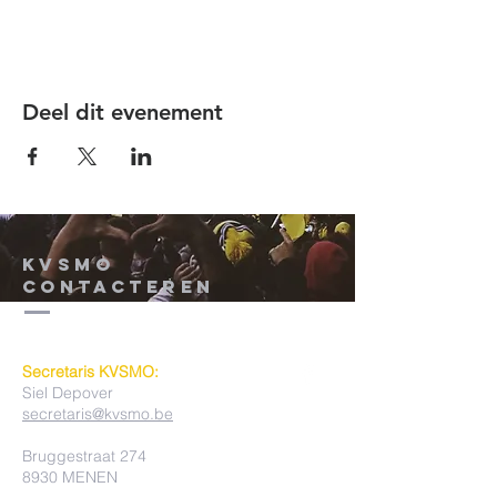
Deel dit evenement
KVSMO
contacteren
Secretaris KVSMO:
Siel Depover
secretaris@kvsmo.be
Bruggestraat 274
8930 MENEN