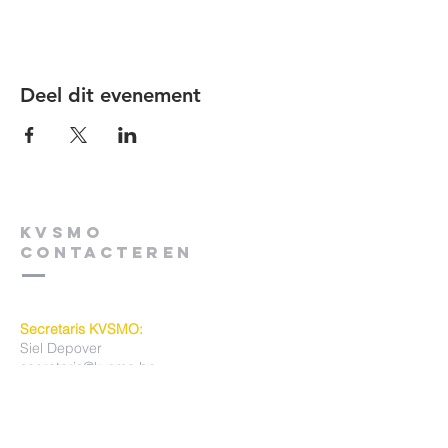
Deel dit evenement
KVSMO
contacteren
Secretaris KVSMO:
Siel Depover
secretaris@kvsmo.be
Bruggestraat 274
8930 MENEN