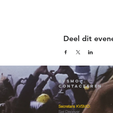
Deel dit eve
KVSMO
contacteren
Secretaris KVSMO:
Siel Depover