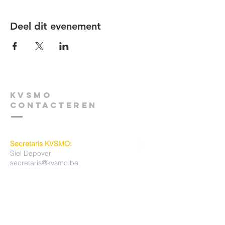
Deel dit evenement
KVSMO
contacteren
Secretaris KVSMO:
Siel Depover
secretaris@kvsmo.be
Bruggestraat 274
8930 MENEN